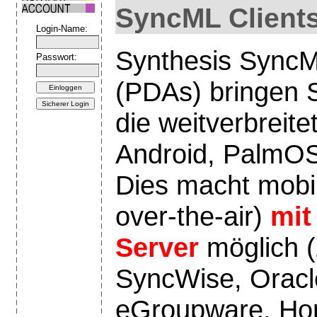
SyncML Clients
Login-Name:
Synthesis SyncML
Passwort:
(PDAs) bringen S
die weitverbreit
Android, PalmOS
Dies macht mobi
over-the-air)
mit
Server
möglich 
SyncWise, Oracl
eGroupware, Hor