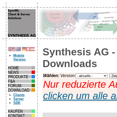
Synthesis AG -
Mobile
Version
Downloads
Wählen:
Version:
Nur reduzierte A
clicken um alle 
Clients
Server
SDK