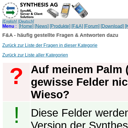
[English]
[Deutsch]
Menu
:
[Home]
[News]
[Produkte]
[F&A]
[Forum]
[Download]
[
F&A - häufig gestellte Fragen & Antworten dazu
Zurück zur Liste der Fragen in dieser Kategorie
Zurück zur Liste aller Kategorien
Auf meinem Palm (
?
gewisse Felder nich
Wieso?
!
Diese Felder werden
Version der Synthes